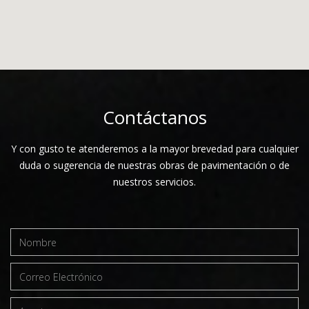
Licitación CUM RPL-03-2025 (Abr 2025)
Convocatoria.
Bases.
Junta de Aclaraciones.
Acto de Presentación y Apertura de Proposiciones.
Contáctanos
Acta de Diferimiento de Fallo.
Y con gusto te atenderemos a la mayor brevedad para cualquier
Acta de Fallo.
duda o sugerencia de nuestras obras de pavimentación o de
Licitación CUM RPL-02-2025 (Mar 2025)
nuestros servicios.
Convocatoria.
Bases.
Junta de Aclaraciones.
Anexos.
Acto de Presentación y Apertura de Proposiciones.