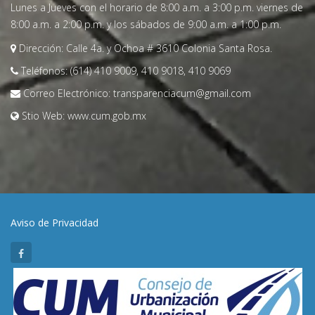
Lunes a Jueves con el horario de 8:00 a.m. a 3:00 p.m. viernes de
Bases.
8:00 a.m. a 2:00 p.m. y los sábados de 9:00 a.m. a 1:00 p.m.
Anexos.
Dirección:
Calle 4a. y Ochoa # 3610 Colonia Santa Rosa.
Licitación CUM PPL-13-2024 (Abr 2024)
Teléfonos:
(614) 410 9009, 410 9018, 410 9069
Convocatoria.
Correo Electrónico:
transparenciacum@gmail.com
Bases.
Stio Web:
www.cum.gob.mx
Anexos.
Licitación CUM PPL-14-2024 (Abr 2024)
Convocatoria.
Bases.
Aviso de Privacidad
Anexos.
Licitación CUM PPL-01-2024 (Feb 2024)
Convocatoria.
Bases.